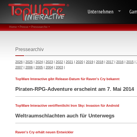
Unternehmen
Gam
Home •
Presse •
Pressearchiv •
Pressearchiv
2026
|
2025
|
2024
|
2023
|
2022
|
2021
|
2020
|
2019
|
2018
|
2017
|
2016
|
2015
|
2007
|
2006
|
2005
|
2004
|
2003
|
TopWare Interactive gibt Release-Datum für Raven's Cry bekannt
Piraten-RPG-Adventure erscheint am 7. Mai 2014
TopWare Interactive veröffentlicht Iron Sky: Invasion für Android
Weltraumschlachten auch für Unterwegs
Raven's Cry erhält neuen Entwickler