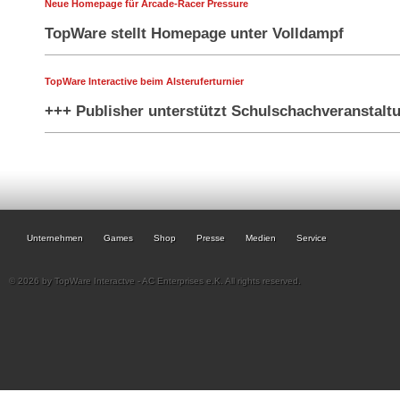
Neue Homepage für Arcade-Racer Pressure
TopWare stellt Homepage unter Volldampf
TopWare Interactive beim Alsteruferturnier
+++ Publisher unterstützt Schulschachveranstalt
Unternehmen
Games
Shop
Presse
Medien
Service
© 2026 by TopWare Interactve - AC Enterprises e.K. All rights reserved.