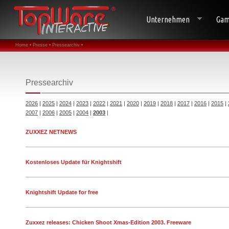
Unternehmen
Gam
Home •
Presse •
Pressearchiv •
Pressearchiv
2026
|
2025
|
2024
|
2023
|
2022
|
2021
|
2020
|
2019
|
2018
|
2017
|
2016
|
2015
|
2007
|
2006
|
2005
|
2004
|
2003
|
ZUXXEZ NETNEWS
Kostenloses Update für Knightshift
Knightshift Update for free
Zuxxez releases: Chicken Shoot Xmas-Edition 2003. Freeware