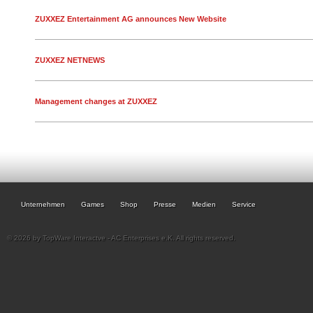
ZUXXEZ Entertainment AG announces New Website
ZUXXEZ NETNEWS
Management changes at ZUXXEZ
Unternehmen
Games
Shop
Presse
Medien
Service
© 2026 by TopWare Interactve - AC Enterprises e.K. All rights reserved.